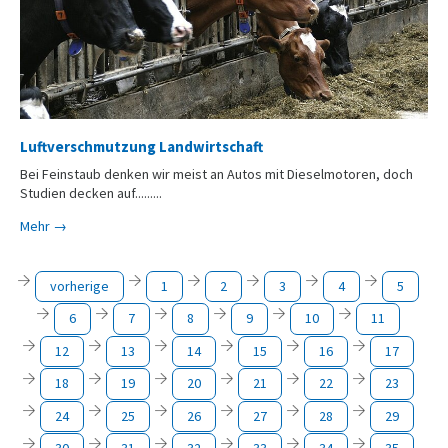
Luftverschmutzung Landwirtschaft
Bei Feinstaub denken wir meist an Autos mit Dieselmotoren, doch
Studien decken auf.........
Mehr →
vorherige
1
2
3
4
5
6
7
8
9
10
11
12
13
14
15
16
17
18
19
20
21
22
23
24
25
26
27
28
29