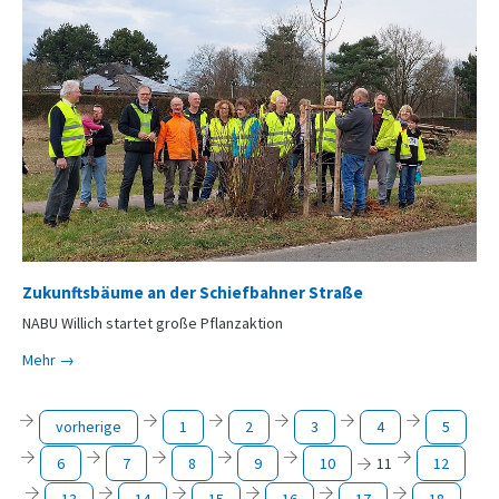
Zukunftsbäume an der Schiefbahner Straße
NABU Willich startet große Pflanzaktion
Mehr →
vorherige
1
2
3
4
5
6
7
8
9
10
11
12