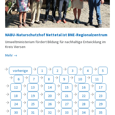
NABU-Naturschutzhof Nettetal ist BNE-Regionalzentrum
Umweltministerium fördert Bildung für nachhaltige Entwicklung im
Kreis Viersen
Mehr →
vorherige
1
2
3
4
5
6
7
8
9
10
11
12
13
14
15
16
17
18
19
20
21
22
23
24
25
26
27
28
29
30
31
32
33
34
35