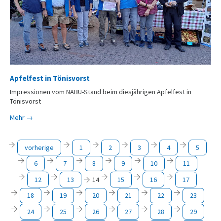
Apfelfest in Tönisvorst
Impressionen vom NABU-Stand beim diesjährigen Apfelfest in
Tönisvorst
Mehr →
vorherige
1
2
3
4
5
6
7
8
9
10
11
12
13
14
15
16
17
18
19
20
21
22
23
24
25
26
27
28
29