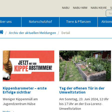
NABU
NABU-NRW
NABU KR/VIE
S
über uns
Naturschutzhof
Tiere & Pflanzen
Aktion
Startseite
Archiv der aktuellen Meldungen
Detail
Kippenbarometer – erste
Tag der offenen Tür in der
Erfolge sichtbar
Umweltstation
Weniger Kippenmüll am
Am Sonntag, 23. Juni 2024, 12 Uhr
Jugendzentrum Hülse
bis 17 Uhr an der Eva-Lorenz-
Umweltstation
Mehr →