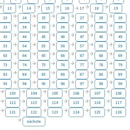
13
14
15
16
17
18
19
23
24
25
26
27
28
29
33
34
35
36
37
38
39
43
44
45
46
47
48
49
53
54
55
56
57
58
59
63
64
65
66
67
68
69
73
74
75
76
77
78
79
83
84
85
86
87
88
89
93
94
95
96
97
98
99
103
104
105
106
107
108
112
113
114
115
116
117
121
122
123
124
125
126
nächste