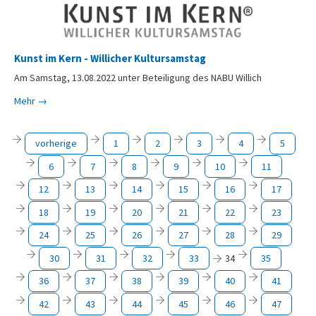
Kunst im Kern - Willicher Kultursamstag
Am Samstag, 13.08.2022 unter Beteiligung des NABU Willich
Mehr →
vorherige
1
2
3
4
5
6
7
8
9
10
11
12
13
14
15
16
17
18
19
20
21
22
23
24
25
26
27
28
29
30
31
32
33
34
35
36
37
38
39
40
41
42
43
44
45
46
47