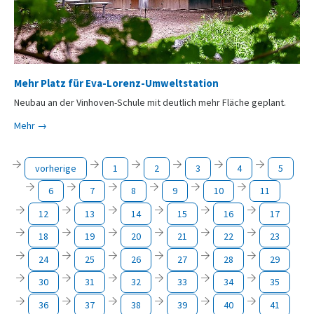
Mehr Platz für Eva-Lorenz-Umweltstation
Neubau an der Vinhoven-Schule mit deutlich mehr Fläche geplant.
Mehr →
vorherige
1
2
3
4
5
6
7
8
9
10
11
12
13
14
15
16
17
18
19
20
21
22
23
24
25
26
27
28
29
30
31
32
33
34
35
36
37
38
39
40
41