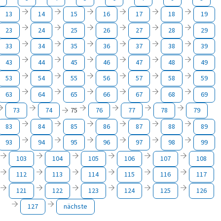
13
14
15
16
17
18
19
23
24
25
26
27
28
29
33
34
35
36
37
38
39
43
44
45
46
47
48
49
53
54
55
56
57
58
59
63
64
65
66
67
68
69
73
74
75
76
77
78
79
83
84
85
86
87
88
89
93
94
95
96
97
98
99
103
104
105
106
107
108
112
113
114
115
116
117
121
122
123
124
125
126
127
nächste