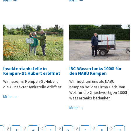
Insektentankstelle in
IBC-Wassertanks 1000l für
Kempen-St.Hubert eröffnet
den NABU Kempen
Wir haben in Kempen-St.Hubert
Wir möchten uns als NABU
die 1. Insektentankstelle eröffnet.
Kempen bei der Firma Gerh. van
Well für die 2 hochwertigen 1000l
Mehr →
Wassertanks bedanken.
Mehr →
3
4
5
6
7
8
9