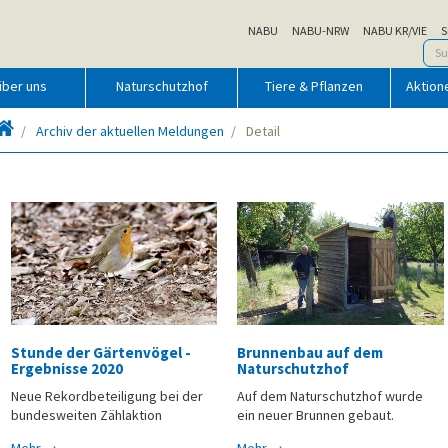
NABU
NABU-NRW
NABU KR/VIE
S
über uns
Naturschutzhof
Tiere & Pflanzen
Aktion
Startseite
Archiv der aktuellen Meldungen
Detail
Stunde der Gärtenvögel -
Brunnenbau auf dem
Ergebnisse 2020
Naturschutzhof
Neue Rekordbeteiligung bei der
Auf dem Naturschutzhof wurde
bundesweiten Zählaktion
ein neuer Brunnen gebaut.
Mehr →
Mehr →