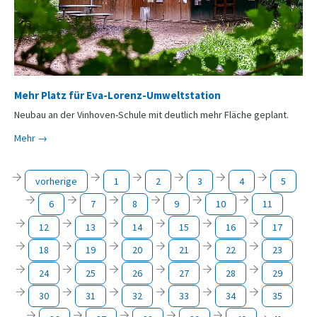
Mehr Platz für Eva-Lorenz-Umweltstation
Neubau an der Vinhoven-Schule mit deutlich mehr Fläche geplant.
Mehr →
vorherige
1
2
3
4
5
6
7
8
9
10
11
12
13
14
15
16
17
18
19
20
21
22
23
24
25
26
27
28
29
30
31
32
33
34
35