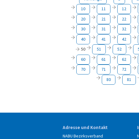
10
11
12
20
21
22
30
31
32
40
41
42
50
51
52
60
61
62
70
71
72
80
81
Adresse und Kontakt
NABU Bezirksverband