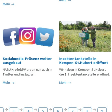
Mehr →
Socialmedia-Präsenz weiter
Insektentankstelle in
ausgebaut
Kempen-St.Hubert eröffnet
NABU Krefeld/Viersen nun auch in
Wir haben in Kempen-St.Hubert
Twitter und Instagram
die 1. Insektentankstelle eröffnet.
Mehr →
Mehr →
3
4
5
6
7
8
9