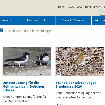
NABU
NABU-NRW
NABU KR/VIE
S
über uns
Naturschutzhof
Tiere & Pflanzen
Aktion
Startseite
Archiv der aktuellen Meldungen
Unterstützung für die
Stunde der Gärtenvögel -
Mehlschwalben (Delichon
Ergebnisse 2020
urbica)
Neue Rekordbeteiligung bei der
NABU Kempen Lehmpfützen für
bundesweiten Zählaktion
die Mehlschwalben
Mehr →