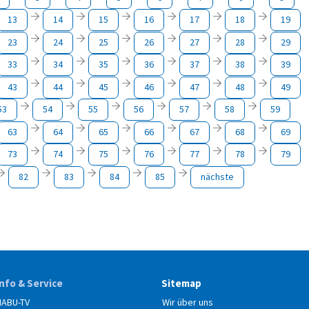
13
14
15
16
17
18
19
23
24
25
26
27
28
29
33
34
35
36
37
38
39
43
44
45
46
47
48
49
53
54
55
56
57
58
59
63
64
65
66
67
68
69
73
74
75
76
77
78
79
82
83
84
85
nächste
Info & Service
Sitemap
NABU-TV
Wir über uns