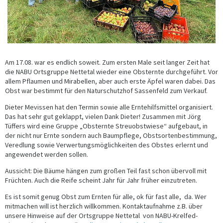
Am 17.08. war es endlich soweit. Zum ersten Male seit langer Zeit hat
die NABU Ortsgruppe Nettetal wieder eine Obsternte durchgeführt. Vor
allem Pflaumen und Mirabellen, aber auch erste Äpfel waren dabei. Das
Obst war bestimmt für den Naturschutzhof Sassenfeld zum Verkauf.
Dieter Mevissen hat den Termin sowie alle Erntehilfsmittel organisiert.
Das hat sehr gut geklappt, vielen Dank Dieter! Zusammen mit Jörg
Tüffers wird eine Gruppe „Obsternte Streuobstwiese“ aufgebaut, in
der nicht nur Ernte sondern auch Baumpflege, Obstsortenbestimmung,
Veredlung sowie Verwertungsmöglichkeiten des Obstes erlernt und
angewendet werden sollen.
Aussicht: Die Bäume hängen zum großen Teil fast schon übervoll mit
Früchten. Auch die Reife scheint Jahr für Jahr früher einzutreten.
Es ist somit genug Obst zum Ernten für alle, ok für fast alle, da. Wer
mitmachen will ist herzlich willkommen. Kontaktaufnahme z.B. über
unsere Hinweise auf der Ortsgruppe Nettetal von NABU-Krelfed-