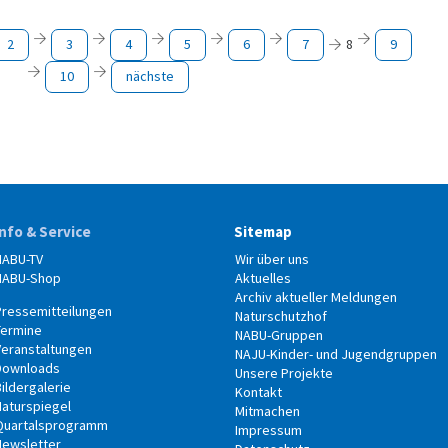
2
3
4
5
6
7
8
9
10
nächste
Info & Service
Sitemap
NABU-TV
Wir über uns
NABU-Shop
Aktuelles
Archiv aktueller Meldungen
Pressemitteilungen
Naturschutzhof
Termine
NABU-Gruppen
Veranstaltungen
NAJU-Kinder- und Jugendgruppen
Downloads
Unsere Projekte
ildergalerie
Kontakt
Naturspiegel
Mitmachen
Quartalsprogramm
Impressum
Newsletter