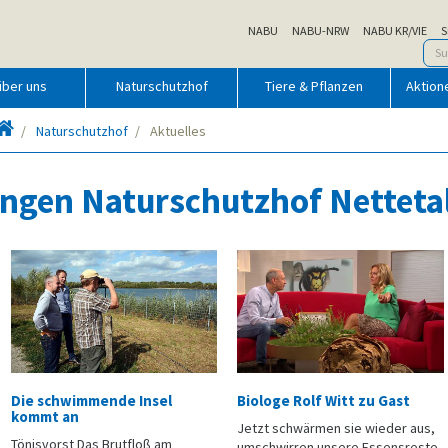
NABU
NABU-NRW
NABU KR/VIE
S
über uns
Naturschutzhof
Tiere & Pflanzen
Aktion
Startseite
Naturschutzhof
Aktuelles
ungen Naturschutzhof Netteta
Die schwimmende Insel
Biologe Rolf Witt zu Gast
kommt an
Jetzt schwärmen sie wieder aus,
Tönisvorst Das Brutfloß am
umschwirren unsere Essensreste