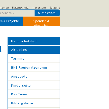
itemap
Datenschutz
Impressum
Satzung
en & Projekte
Spenden &
Mitmachen
Naturschutzhof
l
Aktuelles
Termine
BNE-Regionalzentrum
Angebote
Kinderseite
Das Team
Bildergalerie