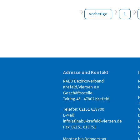
vorherige
1
Adresse und Kontakt
NABU Bezirksverband
Krefeld/Viersen e.V.
Geschäftsstelle
Talring 45 · 47802 Krefeld
Telefon: 02151 618700
E-Mail:
info(at)nabu-krefeld-viersen.de
B
Fax: 02151 618751
Montag bis Donnerstag