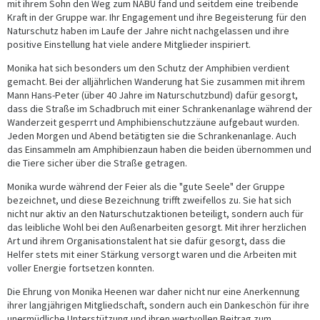
mit ihrem Sohn den Weg zum NABU fand und seitdem eine treibende
Kraft in der Gruppe war. Ihr Engagement und ihre Begeisterung für den
Naturschutz haben im Laufe der Jahre nicht nachgelassen und ihre
positive Einstellung hat viele andere Mitglieder inspiriert.
Monika hat sich besonders um den Schutz der Amphibien verdient
gemacht. Bei der alljährlichen Wanderung hat Sie zusammen mit ihrem
Mann Hans-Peter (über 40 Jahre im Naturschutzbund) dafür gesorgt,
dass die Straße im Schadbruch mit einer Schrankenanlage während der
Wanderzeit gesperrt und Amphibienschutzzäune aufgebaut wurden.
Jeden Morgen und Abend betätigten sie die Schrankenanlage. Auch
das Einsammeln am Amphibienzaun haben die beiden übernommen und
die Tiere sicher über die Straße getragen.
Monika wurde während der Feier als die "gute Seele" der Gruppe
bezeichnet, und diese Bezeichnung trifft zweifellos zu. Sie hat sich
nicht nur aktiv an den Naturschutzaktionen beteiligt, sondern auch für
das leibliche Wohl bei den Außenarbeiten gesorgt. Mit ihrer herzlichen
Art und ihrem Organisationstalent hat sie dafür gesorgt, dass die
Helfer stets mit einer Stärkung versorgt waren und die Arbeiten mit
voller Energie fortsetzen konnten.
Die Ehrung von Monika Heenen war daher nicht nur eine Anerkennung
ihrer langjährigen Mitgliedschaft, sondern auch ein Dankeschön für ihre
unermüdliche Unterstützung und ihren wertvollen Beitrag zum