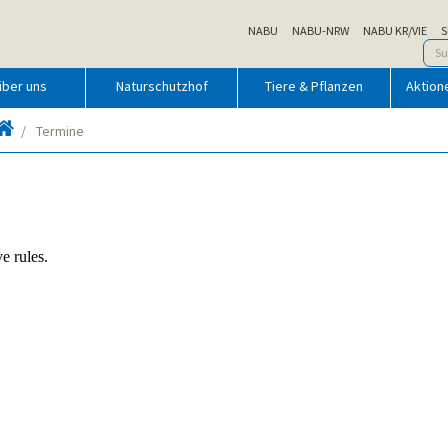
NABU
NABU-NRW
NABU KR/VIE
S
über uns
Naturschutzhof
Tiere & Pflanzen
Aktion
Startseite
Termine