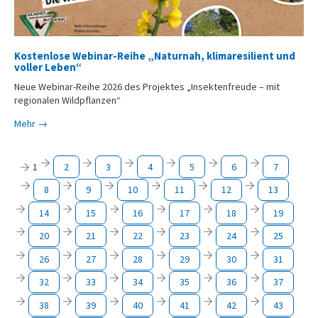
Kostenlose Webinar-Reihe „Naturnah, klimaresilient und
voller Leben“
Neue Webinar-Reihe 2026 des Projektes „Insektenfreude – mit
regionalen Wildpflanzen“
Mehr →
1
2
3
4
5
6
7
8
9
10
11
12
13
14
15
16
17
18
19
20
21
22
23
24
25
26
27
28
29
30
31
32
33
34
35
36
37
38
39
40
41
42
43