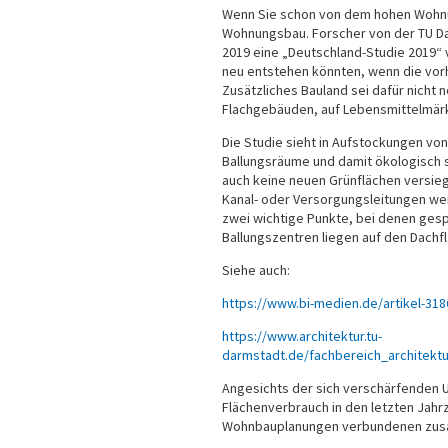
Wenn Sie schon von dem hohen Wohnu
Wohnungsbau. Forscher von der TU Da
2019 eine „Deutschland-Studie 2019“ 
neu entstehen könnten, wenn die vorh
Zusätzliches Bauland sei dafür nich
Flachgebäuden, auf Lebensmittelmär
Die Studie sieht in Aufstockungen vo
Ballungsräume und damit ökologisch s
auch keine neuen Grünflächen versiege
Kanal- oder Versorgungsleitungen we
zwei wichtige Punkte, bei denen gesp
Ballungszentren liegen auf den Dachf
Siehe auch:
https://www.bi-medien.de/artikel-3
https://www.architektur.tu-
darmstadt.de/fachbereich_architekt
Angesichts der sich verschärfenden 
Flächenverbrauch in den letzten Jahr
Wohnbauplanungen verbundenen zusät