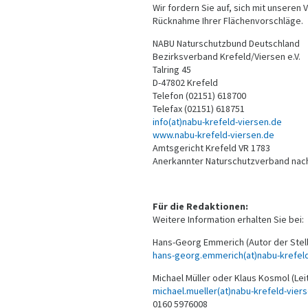
Wir fordern Sie auf, sich mit unsere
Rücknahme Ihrer Flächenvorschläge.
NABU Naturschutzbund Deutschland
Bezirksverband Krefeld/Viersen e.V.
Talring 45
D-47802 Krefeld
Telefon (02151) 618700
Telefax (02151) 618751
info(at)nabu-krefeld-viersen.de
www.nabu-krefeld-viersen.de
Amtsgericht Krefeld VR 1783
Anerkannter Naturschutzverband nac
Für die Redaktionen:
Weitere Information erhalten Sie bei:
Hans-Georg Emmerich (Autor der Ste
hans-georg.emmerich(at)nabu-krefeld
Michael Müller oder Klaus Kosmol (Le
michael.mueller(at)nabu-krefeld-vier
0160 5976008