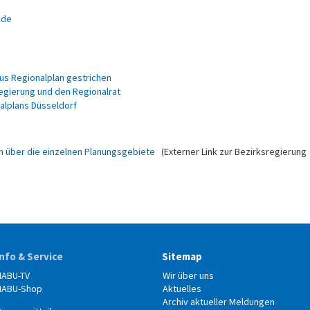
.de
us Regionalplan gestrichen
regierung und den Regionalrat
alplans Düsseldorf
en über die einzelnen Planungsgebiete
(Externer Link zur Bezirksregierung
Info & Service
Sitemap
NABU-TV
Wir über uns
NABU-Shop
Aktuelles
Archiv aktueller Meldungen