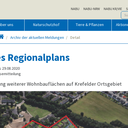
NABU
NABU-NRW
NABU KR/VIE
S
über uns
Naturschutzhof
Tiere & Pflanzen
Aktion
Startseite
Archiv der aktuellen Meldungen
Detail
es Regionalplans
s 29.08.2020
semitteilung
ng weiterer Wohnbauflächen auf Krefelder Ortsgebiet