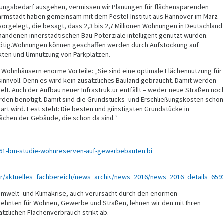
ngsbedarf ausgehen, vermissen wir Planungen für flächensparenden
rmstadt haben gemeinsam mit dem Pestel-Institut aus Hannover im März
vorgelegt, die besagt, dass 2,3 bis 2,7 Millionen Wohnungen in Deutschland
andenen innerstädtischen Bau-Potenziale intelligent genutzt würden.
t nötig.Wohnungen können geschaffen werden durch Aufstockung auf
kten und Umnutzung von Parkplätzen.
n Wohnhäusern enorme Vorteile: „Sie sind eine optimale Flächennutzung für
innvoll. Denn es wird kein zusätzliches Bauland gebraucht. Damit werden
lt. Auch der Aufbau neuer Infrastruktur entfällt – weder neue Straßen noc
rden benötigt. Damit sind die Grundstücks- und Erschließungskosten schon
art wird. Fest steht: Die besten und günstigsten Grundstücke in
lächen der Gebäude, die schon da sind.“
1861-bm-studie-wohnreserven-auf-gewerbebauten.bi
ur/aktuelles_fachbereich/news_archiv/news_2016/news_2016_details_6592
Umwelt- und Klimakrise, auch verursacht durch den enormen
zehnten für Wohnen, Gewerbe und Straßen, lehnen wir den mit Ihren
zlichen Flächenverbrauch strikt ab.