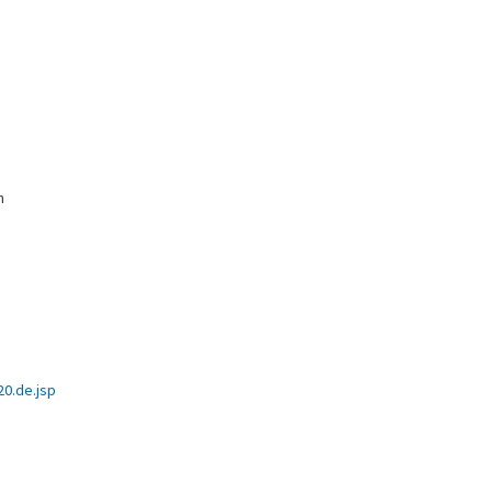
h
0.de.jsp