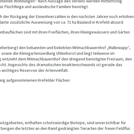
ehende Wohnungen“. Nach Aussage des Vereins werden mittelfristig
r Flüchtlinge und ausländische Familien benötigt.
ch der Rückgang der Einwohnerzahlen in den nächsten Jahren noch erhöhen
ante zusätzliche Ausweisung von ca. 71 ha Bauland in Krefeld absurd.
nbauflächen sind mit ihren Freiflächen, ihren Kleingewässern und Gärten
beherbergt den bekannten und beliebten Mitmachbauernhof „Mallewupp“,
sowie die Kleingartensiedlung Uhlenhorst und liegt teilweise im
ng entzieht dem Mitmachbauernhof den dringend benötigten Freiraum, den
aucht. Angesichts des dramatischen Insektenschwunds ist gerade das
 wichtiges Reservoir der Artenvielfalt.
nung aufgenommenen Krefelder Flächen
utzgebieten, enthalten schutzwürdige Biotope, sind unverzichtbar für
bergen die letzten an den Rand gedrängten Tierarten der freien Feldflur.