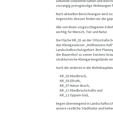
sinkende Einwohnerzahlen und leerst
vorrangig preisgünstige Wohnungen fü
Nach aktuellen Berechnungen wird si
Angesichts dessen finden wir die gepl
Alle von Ihnen vorgeschlagenen 6 Woh
wichtig für Mensch, Tier und Natur.
Die Fläche KR_01 an der Ottostraße 
das Kleingewässer „Holthausens Kull“ 
Landschaftsschutzgebiet. Ihre Planu
der Bauernhof zu seiner Existenz br
strukturreiche Kleingartengelände ein
Auch die anderen in die Wohnbaupla
KR_02 Kliedbruch,
KR_03 Elfrath,
KR_07 Hülser Bruch,
KR_11 Kliedbruchstraße und
KR_12 Oppum-Süd,
liegen überwiegend in Landschaftssch
unsere restliche Stadtnatur und beher