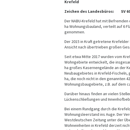
Krefeld
Zeichen des Landesbüros: SV 60
Der NABU-Krefeld hat mit Befremden d
ha Wohnungsbauland, verteilt auf 6 
genommen.
Der 2015 in Kraft getretene Krefelde
Ansicht nach übertrieben großen Ges
Seit etwa Mitte 2017 wurden vom Kre
Wohngebiete entwickelt, die insgesamt
ha großes Kasernengelände an der Kem
Neubaugebietes in Krefeld-Fischeln, 
ha, die noch nicht in den genannten 4
Wohnungsbaugebiete, z.B. auf dem ca.
Darüber hinaus finden an vielen Stelle
Lückenschließungen und Innenhofbeb
Bei einem Rundgang durch die Krefeld
Wohnungsleerstand ins Auge. Der Verei
Westdeutschen Zeitung unter der Übe
Wohneinheiten in Krefeld derzeit nicht