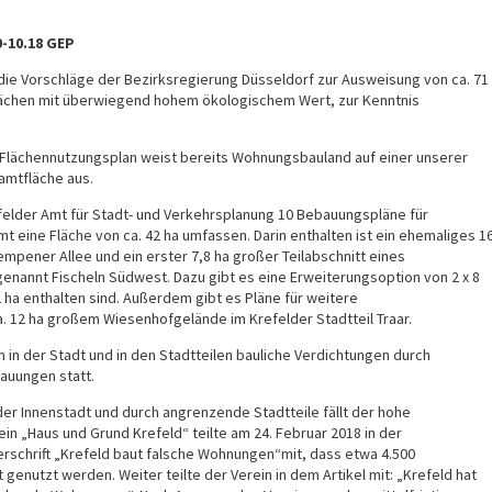
-10.18 GEP
ie Vorschläge der Bezirksregierung Düsseldorf zur Ausweisung von ca. 71
Flächen mit überwiegend hohem ökologischem Wert, zur Kenntnis
r Flächennutzungsplan weist bereits Wohnungsbauland auf einer unserer
amtfläche aus.
felder Amt für Stadt- und Verkehrsplanung 10 Bebauungspläne für
 eine Fläche von ca. 42 ha umfassen. Darin enthalten ist ein ehemaliges 1
pener Allee und ein erster 7,8 ha großer Teilabschnitt eines
genannt Fischeln Südwest. Dazu gibt es eine Erweiterungsoption von 2 x 8
2 ha enthalten sind. Außerdem gibt es Pläne für weitere
 12 ha großem Wiesenhofgelände im Krefelder Stadtteil Traar.
n in der Stadt und in den Stadtteilen bauliche Verdichtungen durch
auungen statt.
er Innenstadt und durch angrenzende Stadtteile fällt der hohe
n „Haus und Grund Krefeld“ teilte am 24. Februar 2018 in der
rschrift „Krefeld baut falsche Wohnungen“mit, dass etwa 4.500
 genutzt werden. Weiter teilte der Verein in dem Artikel mit: „Krefeld hat