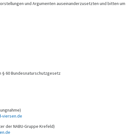
n Vorstellungen und Argumenten auseinanderzusetzten und bitten um
h § 60 Bundesnaturschutzgesetz
llungnahme)
-viersen.de
iter der NABU-Gruppe Krefeld)
sen.de