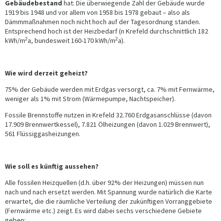
Gebäudebestand
hat: Die überwiegende Zahl der Gebäude wurde
1919 bis 1948 und vor allem von 1958 bis 1978 gebaut – also als
Dämmmaßnahmen noch nicht hoch auf der Tagesordnung standen.
Entsprechend hoch ist der Heizbedarf (n Krefeld durchschnittlich 182
2
2
kWh/m
a, bundesweit 160-170 kWh/m
a).
Wie wird derzeit geheizt?
75% der Gebäude werden mit Erdgas versorgt, ca. 7% mit Fernwärme,
weniger als 1% mit Strom (Wärmepumpe, Nachtspeicher).
Fossile Brennstoffe nutzen in Krefeld 32.760 Erdgasanschlüsse (davon
17.909 Brennwertkessel), 7.821 Ölheizungen (davon 1.029 Brennwert),
561 Flüssiggasheizungen.
Wie soll es künftig aussehen?
Alle fossilen Heizquellen (d.h. über 92% der Heizungen) müssen nun
nach und nach ersetzt werden. Mit Spannung wurde natürlich die Karte
erwartet, die die räumliche Verteilung der zukünftigen Vorranggebiete
(Fernwärme etc.) zeigt. Es wird dabei sechs verschiedene Gebiete
geben: