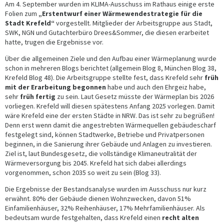
Am 4. September wurden im KLIMA-Ausschuss im Rathaus einige erste
Folien zum
„Erstentwurf einer Wärmewendestrategie für die
Stadt Krefeld“
vorgestellt. Mitglieder der Arbeitsgruppe aus Stadt,
SWK, NGN und Gutachterbüro Drees&Sommer, die diesen erarbeitet
hatte, trugen die Ergebnisse vor.
Über die allgemeinen Ziele und den Aufbau einer Wärmeplanung wurde
schon in mehreren Blogs berichtet (allgemein Blog 8, München Blog 38,
Krefeld Blog 48). Die Arbeitsgruppe stellte fest, dass Krefeld sehr
früh
mit der Erarbeitung begonnen
habe und auch den Ehrgeiz habe,
sehr
früh fertig
zu sein. Laut Gesetz müsste der Wärmeplan bis 2026
vorliegen. Krefeld will diesen spätestens Anfang 2025 vorlegen. Damit
wäre Krefeld eine der ersten Städte in NRW. Das ist sehr zu begrüßen!
Denn erst wenn damit die angestrebten Wärmequellen gebäudescharf
festgelegt sind, können Stadtwerke, Betriebe und Privatpersonen
beginnen, in die Sanierung ihrer Gebäude und Anlagen zu investieren.
Ziel ist, laut Bundesgesetz, die vollständige Klimaneutralität der
Wärmeversorgung bis 2045. Krefeld hat sich dabei allerdings
vorgenommen, schon 2035 so weit zu sein (Blog 33).
Die Ergebnisse der Bestandsanalyse wurden im Ausschuss nur kurz
erwähnt. 80% der Gebäude dienen Wohnzwecken, davon 51%
Einfamilienhäuser, 32% Reihenhäuser, 17% Mehrfamilienhäuser. Als
bedeutsam wurde festgehalten, dass Krefeld einen
recht alten