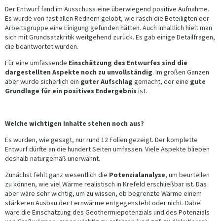
Der Entwurf fand im Ausschuss eine überwiegend positive Aufnahme.
Es wurde von fast allen Rednern gelobt, wie rasch die Beteiligten der
Arbeitsgruppe eine Einigung gefunden hätten. Auch inhaltlich hielt man
sich mit Grundsatzkritik weitgehend zurück. Es gab einige Detailfragen,
die beantwortet wurden.
Für eine umfassende
Einschätzung des Entwurfes sind die
dargestellten Aspekte noch zu unvollständig
. Im großen Ganzen
aber wurde sicherlich ein
guter Aufschlag
gemacht, der eine
gute
Grundlage für ein positives Endergebnis
ist.
Welche wichtigen Inhalte stehen noch aus?
Es wurden, wie gesagt, nur rund 12 Folien gezeigt. Der komplette
Entwurf dürfte an die hundert Seiten umfassen. Viele Aspekte blieben
deshalb naturgemäß unerwähnt.
Zunächst fehlt ganz wesentlich die
Potenzialanalyse
, um beurteilen
zu können, wie viel Wärme realistisch in Krefeld erschließbar ist. Das
aber wäre sehr wichtig, um zu wissen, ob begrenzte Wärme einem
stärkeren Ausbau der Fernwärme entgegensteht oder nicht. Dabei
wäre die Einschätzung des Geothermiepotenzials und des Potenzials