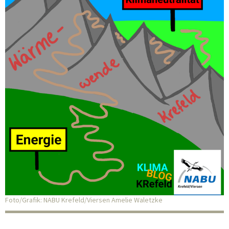
Foto/Grafik: NABU Krefeld/Viersen Amelie Waletzke