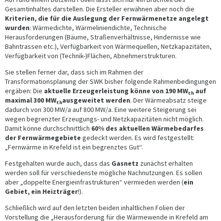
Gesamtinhaltes darstellen. Die Ersteller erwähnen aber noch die
Kriterien, die für die Auslegung der Fernwärmenetze angelegt
wurden
: Wärmedichte, Wärmeliniendichte, Technische
Herausforderungen (Bäume, Straßenverhältnisse, Hindernisse wie
Bahntrassen etc.), Verfügbarkeit von Wärmequellen, Netzkapazitäten,
Verfügbarkeit von (Technik-)Flächen, Abnehmerstrukturen.
Sie stellen ferner dar, dass sich im Rahmen der
Transformationsplanung der SWK bisher folgende Rahmenbedingungen
ergäben: Die
aktuelle Erzeugerleistung könne von 190 MW
auf
th
maximal 300 MW
ausgeweitet werden
. Der Wärmeabsatz steige
th
dadurch von 300 MW/a auf 800 MW/a. Eine weitere Steigerung sei
wegen begrenzter Erzeugungs- und Netzkapazitäten nicht möglich.
Damit könne durchschnittlich
60% des aktuellen Wärmebedarfes
der Fernwärmegebiete
gedeckt werden. Es wird festgestellt:
„Fernwärme in Krefeld ist ein begrenztes Gut“.
Festgehalten wurde auch, dass das
Gasnetz
zunächst erhalten
werden soll für verschiedenste mögliche Nachnutzungen. Es sollen
aber „doppelte Energieinfrastrukturen“ vermieden werden (
ein
Gebiet, ein Heizträger
!).
Schließlich wird auf den letzten beiden inhaltlichen Folien der
Vorstellung die „Herausforderung für die Wärmewende in Krefeld am