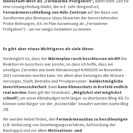
Innenstadt-West als „Fernwärme-Prüfgebiet“,
damit mehr Zeit für
eine Lösungsfindung bleibt, die m.E. sehr dringend ist;
Fernwärmeerschließung von Hüls-Zentrum
auf der Basis von
Geothermie plus Biomasse (dazu Abwarten der bevorstehenden
Probe-Bohrungen, d.h. im Plan Ausweisung als „Fernwärme-
Prüfgebiet“) – um nur einige Gedanken zu nennen.
Es gibt aber etwas Wichtigeres als viele Ideen:
Vordringlich ist, dass der
Wärmeplan rasch beschlossen wird!!!
Die
Reaktion im Ausschuss war positiv, so dass ich hoffe, dass ein
unseliges Zerreden wie beim Klimakonzept KrKN2035 im November
2023 vermieden werden kann. Vor allem aber benötigen alle Akteure -
Versorger, Stadt, Betriebe und Privatpersonen -
baldestmögliche
Investitionssicherheit
. Dann
kann Klimaschutz in Krefeld endlich
real werden
. Dann gilt der Grundsatz:
„Möglichst viel möglichst
schnell“,
um unser Klimabudget nicht länger zu überlasten (Blog 43). Es
können viele Bürger vor der „Kostenfalle“ bewahrt werden (siehe Blog
29).
Wir werden Hebel finden, den
Fernwärmeausbau zu beschleunigen
(z.B. Verkürzung von Genehmigungsverfahren, Aufstockung der
Bautrupps) und vor allem
Motivations- und