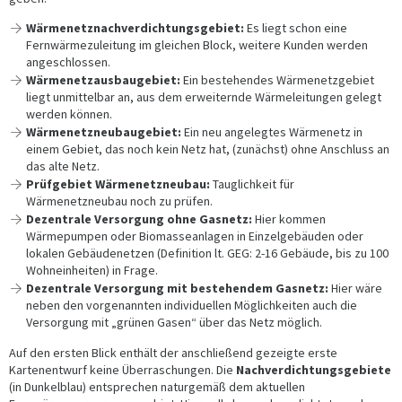
Wärmenetznachverdichtungsgebiet:
Es liegt schon eine
Fernwärmezuleitung im gleichen Block, weitere Kunden werden
angeschlossen.
Wärmenetzausbaugebiet:
Ein bestehendes Wärmenetzgebiet
liegt unmittelbar an, aus dem erweiternde Wärmeleitungen gelegt
werden können.
Wärmenetzneubaugebiet:
Ein neu angelegtes Wärmenetz in
einem Gebiet, das noch kein Netz hat, (zunächst) ohne Anschluss an
das alte Netz.
Prüfgebiet Wärmenetzneubau:
Tauglichkeit für
Wärmenetzneubau noch zu prüfen.
Dezentrale Versorgung ohne Gasnetz:
Hier kommen
Wärmepumpen oder Biomasseanlagen in Einzelgebäuden oder
lokalen Gebäudenetzen (Definition lt. GEG: 2-16 Gebäude, bis zu 100
Wohneinheiten) in Frage.
Dezentrale Versorgung mit bestehendem Gasnetz:
Hier wäre
neben den vorgenannten individuellen Möglichkeiten auch die
Versorgung mit „grünen Gasen“ über das Netz möglich.
Auf den ersten Blick enthält der anschließend gezeigte erste
Kartenentwurf keine Überraschungen. Die
Nachverdichtungsgebiete
(in Dunkelblau) entsprechen naturgemäß dem aktuellen