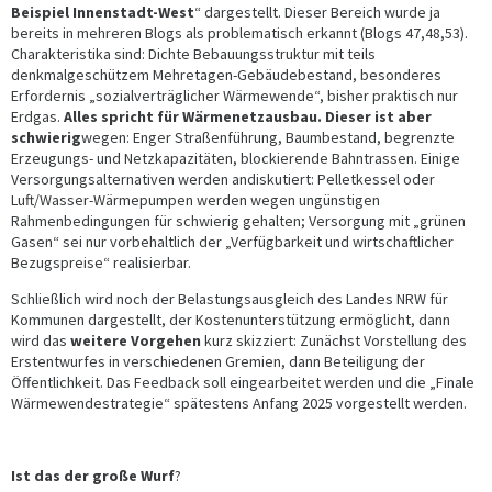
Beispiel Innenstadt-West
“ dargestellt. Dieser Bereich wurde ja
bereits in mehreren Blogs als problematisch erkannt (Blogs 47,48,53).
Charakteristika sind: Dichte Bebauungsstruktur mit teils
denkmalgeschützem Mehretagen-Gebäudebestand, besonderes
Erfordernis „sozialverträglicher Wärmewende“, bisher praktisch nur
Erdgas.
Alles spricht für Wärmenetzausbau. Dieser ist aber
schwierig
wegen: Enger Straßenführung, Baumbestand, begrenzte
Erzeugungs- und Netzkapazitäten, blockierende Bahntrassen. Einige
Versorgungsalternativen werden andiskutiert: Pelletkessel oder
Luft/Wasser-Wärmepumpen werden wegen ungünstigen
Rahmenbedingungen für schwierig gehalten; Versorgung mit „grünen
Gasen“ sei nur vorbehaltlich der „Verfügbarkeit und wirtschaftlicher
Bezugspreise“ realisierbar.
Schließlich wird noch der Belastungsausgleich des Landes NRW für
Kommunen dargestellt, der Kostenunterstützung ermöglicht, dann
wird das
weitere Vorgehen
kurz skizziert: Zunächst Vorstellung des
Erstentwurfes in verschiedenen Gremien, dann Beteiligung der
Öffentlichkeit. Das Feedback soll eingearbeitet werden und die „Finale
Wärmewendestrategie“ spätestens Anfang 2025 vorgestellt werden.
Ist das der große Wurf
?