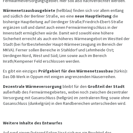
Fernwärmeversorgungsgebiet. Hier soll also nachverdichtet werden.
Wärmenetzausbaugebiete
(hellblau) finden sich vor allem entlang
und südlich der Berliner Straße, wo eine
neue Hauptleitung
die
bisherige Hauptleitung auf Uerdinger Straße/Friedrich-Ebert-Straße
ergänzen soll und damit auch einen Fernwärmeringschluss in der
Innenstadt ermöglichen würde. Damit wird sowohl eine höhere
Sicherheit erreicht als auch ein höheres Wärmeangebot im Westteil der
Stadt (bei fortbestehender Haupt-Wärmeerzeugung im Bereich der
MKVA). Ferner sollen Bereiche in Stahldorf und Lehmheide Ost;
Uerdingen Nord, West und Süd; Linn sowie auch im Bereich
Inrath/Kempener Feld erschlossen werden.
Es gibt ein einziges
Prüfgebiet für den Wärmenetzausbau
(türkis)
:
Das DB-Werk in Oppum mit einigen angrenzenden Häuserreihen.
Dezentrale Wärmeversorgung
bleibt für den
Großteil der Stadt
außerhalb des Fernwärmegebietes, wobei noch zwischen dezentraler
Versorgung mit Gasanschluss (hellgrün) im zentraleren Ring sowie ohne
Gasanschluss (dunkelgrün) in den Randbereichen unterschieden wird.
Weitere Inhalte des Entwurfes
Auf rund einem Dutzend Folien lässt sich nur ein Bruchteil des