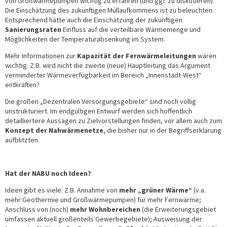
von Großwärmepumpen wichtig zu erfahren (und ggf. zu diskutieren).
Die Einschätzung des zukünftigen Müllaufkommens ist zu beleuchten.
Entsprechend hätte auch die Einschätzung der zukünftigen
Sanierungsraten
Einfluss auf die verteilbare Wärmemenge und
Möglichkeiten der Temperaturabsenkung im System.
Mehr Informationen zur
Kapazität der Fernwärmeleitungen
wären
wichtig: Z.B. wird nicht die zweite (neue) Hauptleitung das Argument
verminderter Wärmeverfügbarkeit im Bereich „Innenstadt-West“
entkräften?
Die großen „Dezentralen Versorgungsgebiete“ sind noch völlig
unstrukturiert. Im endgültigen Entwurf werden sich hoffentlich
detailliertere Aussagen zu Zielvorstellungen finden, vor allem auch zum
Konzept der Nahwärmenetze
, die bisher nur in der Begriffserklärung
aufblitzten.
Hat der NABU noch Ideen?
Ideen gibt es viele: Z.B. Annahme von
mehr „grüner Wärme“
(v.a.
mehr Geothermie und Großwärmepumpen) für mehr Fernwärme;
Anschluss von (noch)
mehr Wohnbereichen
(die Erweiterungsgebiet
umfassen aktuell großenteils Gewerbegebiete); Ausweisung der