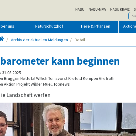
NABU
NABU-NRW
NABU KR/VIE
S
über uns
Naturschutzhof
Tiere & Pflanzen
Aktion
Startseite
Archiv der aktuellen Meldungen
Detail
nbarometer kann beginnen
s 31.03.2025
n Brüggen Nettetal Willich Tönisvorst Krefeld Kempen Grefrath
n Aktion Projekt Wilder Muell Topnews
ie Landschaft werfen