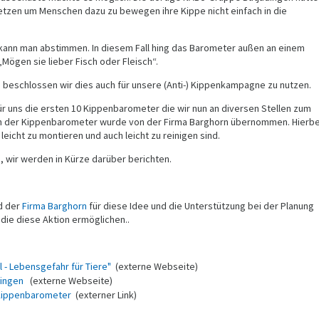
etzen um Menschen dazu zu bewegen ihre Kippe nicht einfach in die
 kann man abstimmen. In diesem Fall hing das Barometer außen an einem
„Mögen sie lieber Fisch oder Fleisch“.
o beschlossen wir dies auch für unsere (Anti-) Kippenkampagne zu nutzen.
für uns die ersten 10 Kippenbarometer die wir nun an diversen Stellen zum
ion der Kippenbarometer wurde von der Firma Barghorn übernommen. Hierbe
 leicht zu montieren und auch leicht zu reinigen sind.
g, wir werden in Kürze darüber berichten.
d der
Firma Barghorn
für diese Idee und die Unterstützung bei der Planung
ie diese Aktion ermöglichen..
 - Lebensgefahr für Tiere"
(externe Webseite)
dingen
(externe Webseite)
 Kippenbarometer
(externer Link)