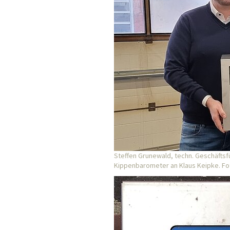
Steffen Grunewald, techn. Geschäftsf
Kippenbarometer an Klaus Keipke. Fot