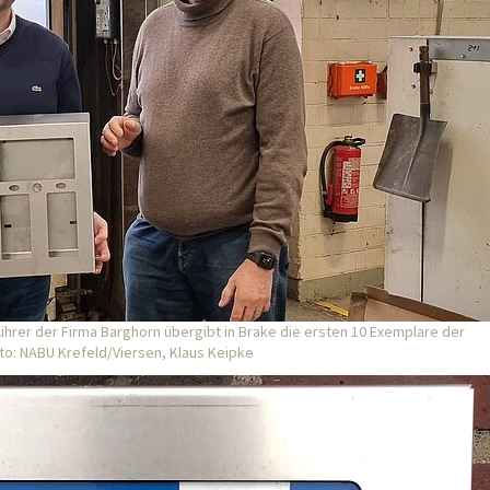
ührer der Firma Barghorn übergibt in Brake die ersten 10 Exemplare der
o: NABU Krefeld/Viersen, Klaus Keipke