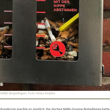
 NABU Butjadingen. Foto: Klaus Keipke
ordseeküste machte es möglich. Die dortige NABU-Gruppe Butjadingen hatte