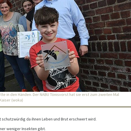
tte in den Händen. Der NABU Tönisvorst hat sie erst zum zweiten Mal
Kaiser (woka)
t schutzwürdig da ihnen Leben und Brut erschwert wird.
er weniger Insekten gibt.