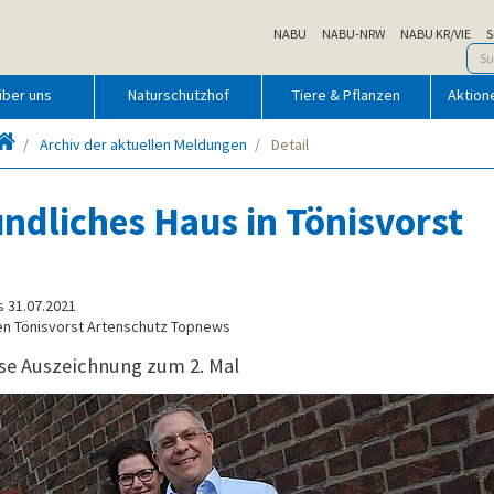
NABU
NABU-NRW
NABU KR/VIE
S
über uns
Naturschutzhof
Tiere & Pflanzen
Aktion
Startseite
Archiv der aktuellen Meldungen
Detail
ndliches Haus in Tönisvorst
s 31.07.2021
en Tönisvorst Artenschutz Topnews
se Auszeichnung zum 2. Mal