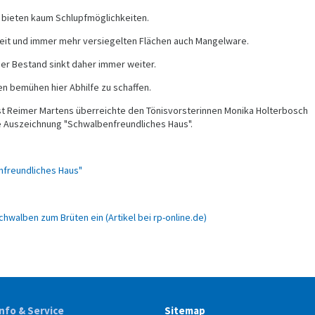
 bieten kaum Schlupfmöglichkeiten.
eit und immer mehr versiegelten Flächen auch Mangelware.
der Bestand sinkt daher immer weiter.
n bemühen hier Abhilfe zu schaffen.
st Reimer Martens überreichte den Tönisvorsterinnen Monika Holterbosch
e Auszeichnung "Schwalbenfreundliches Haus".
nfreundliches Haus"
chwalben zum Brüten ein (Artikel bei rp-online.de)
Info & Service
Sitemap