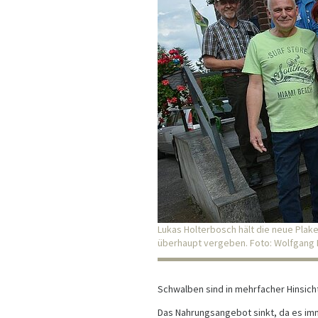
Lukas Holterbosch hält die neue Plake
überhaupt vergeben. Foto: Wolfgang 
Schwalben sind in mehrfacher Hinsich
Das Nahrungsangebot sinkt, da es imm