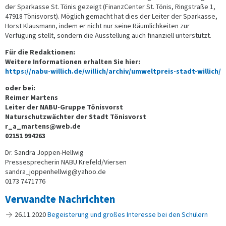
der Sparkasse St. Tönis gezeigt (FinanzCenter St. Tönis, Ringstraße 1,
47918 Tönisvorst). Möglich gemacht hat dies der Leiter der Sparkasse,
Horst Klausmann, indem er nicht nur seine Räumlichkeiten zur
Verfügung stellt, sondern die Ausstellung auch finanziell unterstützt.
Für die Redaktionen:
Weitere Informationen erhalten Sie hier:
https://nabu-willich.de/willich/archiv/umweltpreis-stadt-willich/
oder bei:
Reimer Martens
Leiter der NABU-Gruppe Tönisvorst
Naturschutzwächter der Stadt Tönisvorst
r_a_martens@web.de
02151 994263
Dr. Sandra Joppen-Hellwig
Pressesprecherin NABU Krefeld/Viersen
sandra_joppenhellwig@yahoo.de
0173 7471776
Verwandte Nachrichten
26.11.2020
Begeisterung und großes Interesse bei den Schülern