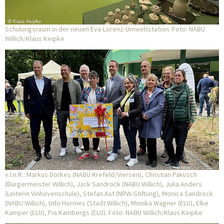
Schulungsraum in der neuen Eva-Lorenz-Umweltstation. Foto: NABU
Willich/Klaus Keipke
v.l.n.R.: Markus Dörkes (NABU Krefeld/Viersen), Christian Pakusch
(Bürgermeister Willich), Jack Sandrock (NABU Willich), Julia Anders
(Leiterin Vinhovenschule), Stefan Ast (NRW-Stiftung), Monica Sandrock
(NABU Willich), Udo Hormes (Stadt Willich), Monika Wagner (ELU), Elke
Kamper (ELU), Pia Kambergs (ELU). Foto: NABU Willich/Klaus Keipke