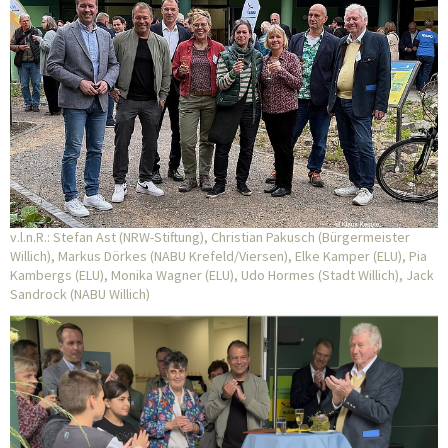
v.l.n.R.: Stefan Ast (NRW-Stiftung), Christian Pakusch (Bürgermeister
Willich), Markus Dörkes (NABU Krefeld/Viersen), Elke Kamper (ELU), Pia
Kambergs (ELU), Monika Wagner (ELU), Udo Hormes (Stadt Willich), Jack
Sandrock (NABU Willich)