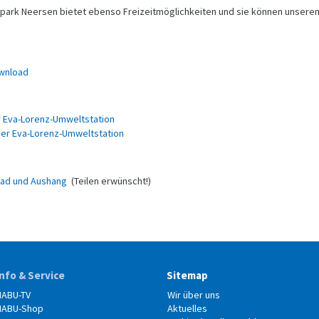
park Neersen bietet ebenso Freizeitmöglichkeiten und sie können unsere
ownload
 Eva-Lorenz-Umweltstation
 der Eva-Lorenz-Umweltstation
oad und Aushang
(Teilen erwünscht!)
Info & Service
Sitemap
NABU-TV
Wir über uns
NABU-Shop
Aktuelles