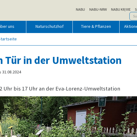
NABU
NABU-NRW
NABU KR/VIE
S
über uns
Naturschutzhof
Tiere & Pflanzen
Aktion
Startseite
n Tür in der Umweltstation
s 31.08.2024
12 Uhr bis 17 Uhr an der Eva-Lorenz-Umweltstation