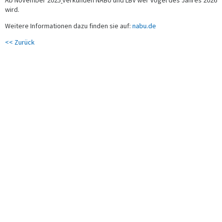
Ab November 2025
verkünden NABU und LBV wer Vogel des Jahres 2026
wird.
Weitere Informationen dazu finden sie auf:
nabu.de
<< Zurück