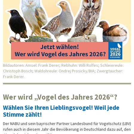
Bildautoren: Amsel: Frank Derer; Rebhuhn: Willi Rolfes; Schleiereule:
Christoph Bosch; Waldohreule: Ondrej Prosicky/BIA; Zwergtaucher:
Frank Derer.
Wer wird „Vogel des Jahres 2026“?
Wählen Sie Ihren Lieblingsvogel! Weil jede
Stimme zählt!
Der NABU und sein bayrischer Partner Landesbund für Vogelschutz (LBV)
rufen auch in diesem Jahr die Bevölkerung in Deutschland dazu auf, den