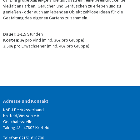
ca. 2 ha große Außen-gelände lädt dazu ein, eine beeindruckende
Vielfalt an Farben, Gerüchen und Geräuschen zu erleben und zu
genießen - oder auch am lebenden Objekt zahllose Ideen für die
Gestaltung des eigenen Gartens zu sammeln.
Dauer
: 1-1,5 Stunden
Kosten
: 3€ pro Kind (mind. 36€ pro Gruppe)
3,50€ pro Erwachsener (mind. 40€ pro Gruppe)
Adresse und Kontakt
NABU Bezirksverband
Krefeld/Viersen e.V.
Geschäftsstelle
Talring 45 · 47802 Krefeld
Telefon: 02151 618700