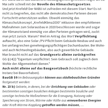
Mai sehr schnell mit der
Novelle des Klimaschutzgesetzes
.
Und jetzt Krefeld! Der NABU ist zufrieden mit diesem Start. Nur! Es ist
nicht zu begreifen, das nicht alle demokratischen Parteien diesen
Fortschritt unterstützen wollen. Obwohl einmütig das
Klimaschutzkonzept „KrefeldKlima2030“ inklusive den empfohlenen
Maßnahmen zum Solarausbau in 2020 beschlossen wurde und sogar
der Klimanotstand einmütig von allen Parteien getragen wird, zuckt
man jetzt zurück. Warum? Weil im Antrag das Wort
Verpflichtung
auftaucht, also eine Solar-/PV-Pflicht beim Gebäude-Neubau und auch
bei umfangreichen genehmigungspflichtigen Dachumbauten. Bei Wohn-
und auch Nichtwohngebäuden, also auch gewerbliche Gebäude.
Man braucht nicht auf das
Grundgesetz alleine zurückgreifen
:
GG §14(2) "Eigentum verpflichtet. Sein Gebrauch soll zugleich dem
Wohle der Allgemeinheit dienen."
Auch nicht alleine auf das Baugesetzbuch
(höchste rechtliche
Instanz bei Bauvorhaben).
BauGB §9
Im Bebauungsplan
können aus städtebaulichen Gründen
festgesetzt werden:
Nr. 23 b)
Gebiete, in denen, bei der
Errichtung von Gebäuden
oder
bestimmten sonstigen baulichen Anlagen bestimmte bauliche und
sonstige technische Maßnahmen für die Erzeugung, Nutzung oder
Speicherung von Strom, Wärme oder Kälte aus
erneuerbaren Energien
oder Kraft-Wärme-Kopplung
getroffen werden müssen
, …