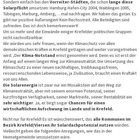
Sondern einfach bei den
Vorreiter-Städten,
die schon
lange diese
Solarpflicht
umsetzen: Hamburg-Hafen-City 2004, Waiblingen 2005,
Tübingen, Marburg, Amberg, …mal nachfragen. Wir haben das getan. Es
gibt nur positive Äußerungen! Kein Rechsstreit. Alle Beteiligten sind
zufrieden. Das ist doch bemerkenswert!
Um so mehr sind die Einwände einiger Krefelder politischen Gruppen
nicht nachvollziehbar.
Wir würden uns sehr freuen, wenn der Klimaschutz von allen
demokratischen Kräften in Krefeld getragen und weiter vorangetrieben
wird. ,Der
Klima-Notstand
ernst genommen wird. Denn es ist erst der
Anfang auf einem langen Weg zur Klimaneutralität. Die Umsetzung des
Klimaschutz zu einer neuen nachhaltigen, treibhausgasfreien,
resourcenschonden Lebensweise, ja Zivilisation, braucht einen Kraftakt
von uns Allen.
Die Solarenergie
ist zwar nur ein Mosaikstein auf den Weg zur
Klimaneutralität, aber mit seinem enormen Potenzial, seiner
kurzfristigen Verfügbarkeit, seiner Marktreife, seiner Rentabilität ein
sehr wichtiger
. Ja, er birgt sogar
Chancen für einen
wirtschaftlichen Aufschwung im Lande und in Krefeld.
Nicht nur für Krefeld! Es ist wünschenswert, das
alle Kommunen im
Bezirk Krefeld/Viersen ihr Solardachpotenzial nutzen
würden.
Vielleicht geben die folgenden Anregungen, wie das in der
Heimatgemeinde umzusetzen wäre.