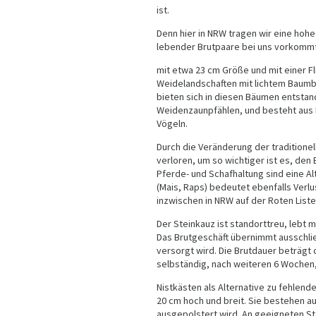
ist.
Denn hier in NRW tragen wir eine hoh
lebender Brutpaare bei uns vorkommt
mit etwa 23 cm Größe und mit einer F
Weidelandschaften mit lichtem Baumb
bieten sich in diesen Bäumen entstan
Weidenzaunpfählen, und besteht aus
Vögeln.
Durch die Veränderung der traditione
verloren, um so wichtiger ist es, den
Pferde- und Schafhaltung sind eine A
(Mais, Raps) bedeutet ebenfalls Verl
inzwischen in NRW auf der Roten Liste
Der Steinkauz ist standorttreu, lebt 
Das Brutgeschäft übernimmt ausschli
versorgt wird. Die Brutdauer beträgt 
selbständig, nach weiteren 6 Wochen,
Nistkästen als Alternative zu fehlend
20 cm hoch und breit. Sie bestehen 
ausgepolstert wird. An geeigneten S