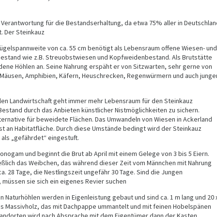
e Verantwortung für die Bestandserhaltung, da etwa 75% aller in Deutschlan
. Der Steinkauz
lügelspannweite von ca. 55 cm benötigt als Lebensraum offene Wiesen- und
estand wie z.B. Streuobstwiesen und Kopfweidenbestand. Als Brutstätte
dene Höhlen an. Seine Nahrung erspäht er von Sitzwarten, sehr gerne von
 Mäusen, Amphibien, Käfern, Heuschrecken, Regenwürmern und auch junge
llen Landwirtschaft geht immer mehr Lebensraum für den Steinkauz
 Bestand durch das Anbieten künstlicher Nistmöglichkeiten zu sichern.
lternative für beweidete Flächen. Das Umwandeln von Wiesen in Ackerland
ust an Habitatfläche. Durch diese Umstände bedingt wird der Steinkauz
 als „gefährdet“ eingestuft.
monogam und beginnt die Brut ab April mit einem Gelege von 3 bis 5 Eiern.
eßlich das Weibchen, das während dieser Zeit vom Männchen mit Nahrung
ca. 28 Tage, die Nestlingszeit ungefähr 30 Tage. Sind die Jungen
 müssen sie sich ein eigenes Revier suchen
en Naturhöhlen werden in Eigenleistung gebaut und sind ca. 1 m lang und 20 
aus Massivholz, das mit Dachpappe ummantelt und mit feinen Hobelspänen
tandorten wird nach Absprache mit dem Eigentümer dann der Kasten