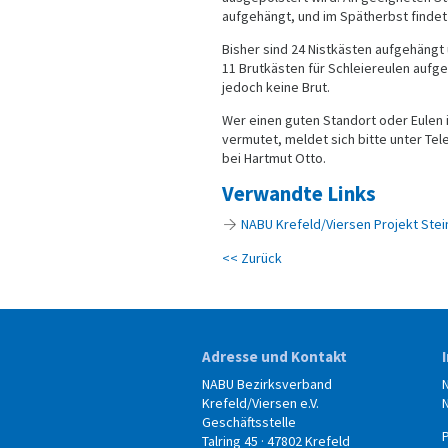
aufgehängt, und im Spätherbst findet d
Bisher sind 24 Nistkästen aufgehängt 
11 Brutkästen für Schleiereulen aufg
jedoch keine Brut.
Wer einen guten Standort oder Eulen 
vermutet, meldet sich bitte unter Te
bei Hartmut Otto.
Verwandte Links
NABU Krefeld/Viersen Projekt Ste
<< Zurück
Adresse und Kontakt
NABU Bezirksverband
Krefeld/Viersen e.V.
Geschäftsstelle
Talring 45 · 47802 Krefeld