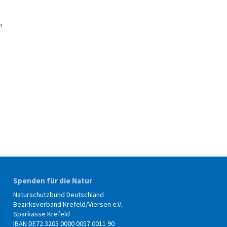
n
Spenden für die Natur
Naturschutzbund Deutschland
Bezirksverband Krefeld/Viersen e.V.
Sparkasse Krefeld
IBAN DE72 3205 0000 0057 0011 90