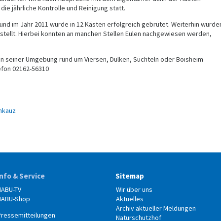
ie jährliche Kontrolle und Reinigung statt.
und im Jahr 2011 wurde in 12 Kästen erfolgreich gebrütet. Weiterhin wurde
estellt. Hierbei konnten an manchen Stellen Eulen nachgewiesen werden,
in seiner Umgebung rund um Viersen, Dülken, Süchteln oder Boisheim
lefon 02162-56310
inkauz
Info & Service
Sitemap
NABU-TV
Wir über uns
NABU-Shop
Aktuelles
Archiv aktueller Meldungen
Pressemitteilungen
Naturschutzhof