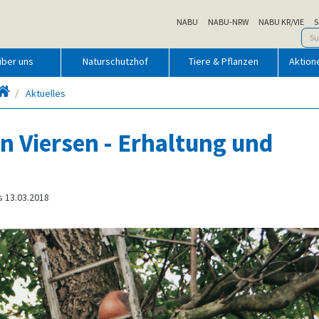
NABU
NABU-NRW
NABU KR/VIE
S
über uns
Naturschutzhof
Tiere & Pflanzen
Aktion
Startseite
Aktuelles
in Viersen - Erhaltung und
s 13.03.2018