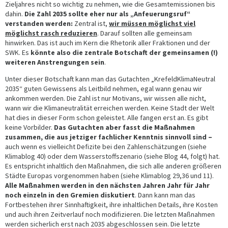
Zieljahres nicht so wichtig zu nehmen, wie die Gesamtemissionen bis
dahin.
Die Zahl 2035 sollte eher nur als „Anfeuerungsruf“
verstanden werden:
Zentral ist,
wir müssen möglichst viel
möglichst rasch reduzieren
. Darauf sollten alle gemeinsam
hinwirken. Das ist auch im Kern die Rhetorik aller Fraktionen und der
SWK. Es
könnte also die zentrale Botschaft der gemeinsamen (!)
weiteren Anstrengungen sein
.
Unter dieser Botschaft kann man das Gutachten „KrefeldKlimaNeutral
2035“ guten Gewissens als Leitbild nehmen, egal wann genau wir
ankommen werden. Die Zahl ist nur Motivans, wir wissen alle nicht,
wann wir die Klimaneutralität erreichen werden. Keine Stadt der Welt
hat dies in dieser Form schon geleistet. Alle fangen erst an. Es gibt
keine Vorbilder.
Das Gutachten aber fasst die Maßnahmen
zusammen, die aus jetziger fachlicher Kenntnis sinnvoll sind –
auch wenn es vielleicht Defizite bei den Zahlenschätzungen (siehe
Klimablog 40) oder dem Wasserstoffszenario (siehe Blog 44, folgt) hat.
Es entspricht inhaltlich den Maßnahmen, die sich alle anderen größeren
Städte Europas vorgenommen haben (siehe Klimablog 29,36 und 11).
Alle Maßnahmen werden in den nächsten Jahren Jahr für Jahr
noch einzeln in den Gremien diskutiert
. Dann kann man das
Fortbestehen ihrer Sinnhaftigkeit, ihre inhaltlichen Details, ihre Kosten
und auch ihren Zeitverlauf noch modifizieren. Die letzten Maßnahmen
werden sicherlich erst nach 2035 abgeschlossen sein. Die letzte