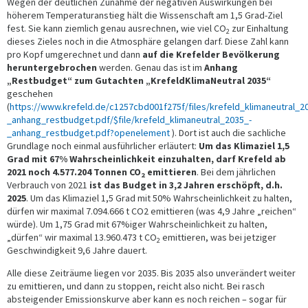
Wegen der deutlichen Zunahme der negativen Auswirkungen bei
höherem Temperaturanstieg hält die Wissenschaft am 1,5 Grad-Ziel
fest. Sie kann ziemlich genau ausrechnen, wie viel CO
zur Einhaltung
2
dieses Zieles noch in die Atmosphäre gelangen darf. Diese Zahl kann
pro Kopf umgerechnet und dann
auf die Krefelder Bevölkerung
heruntergebrochen
werden. Genau das ist im
Anhang
„Restbudget“ zum Gutachten „KrefeldKlimaNeutral 2035“
geschehen
(
https://www.krefeld.de/c1257cbd001f275f/files/krefeld_klimaneutral_2
_anhang_restbudget.pdf/$file/krefeld_klimaneutral_2035_-
_anhang_restbudget.pdf?openelement
). Dort ist auch die sachliche
Grundlage noch einmal ausführlicher erläutert:
Um das Klimaziel 1,5
Grad mit 67% Wahrscheinlichkeit einzuhalten, darf Krefeld ab
2021 noch 4.577.204 Tonnen CO
emittieren
. Bei dem jährlichen
2
Verbrauch von 2021
ist das Budget in 3,2 Jahren erschöpft, d.h.
2025
. Um das Klimaziel 1,5 Grad mit 50% Wahrscheinlichkeit zu halten,
dürfen wir maximal 7.094.666 t CO2 emittieren (was 4,9 Jahre „reichen“
würde). Um 1,75 Grad mit 67%iger Wahrscheinlichkeit zu halten,
„dürfen“ wir maximal 13.960.473 t CO
emittieren, was bei jetziger
2
Geschwindigkeit 9,6 Jahre dauert.
Alle diese Zeiträume liegen vor 2035. Bis 2035 also unverändert weiter
zu emittieren, und dann zu stoppen, reicht also nicht. Bei rasch
absteigender Emissionskurve aber kann es noch reichen – sogar für