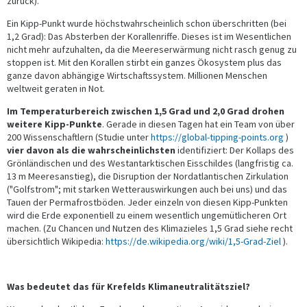
zurück).
Ein Kipp-Punkt wurde höchstwahrscheinlich schon überschritten (bei
1,2 Grad): Das Absterben der Korallenriffe. Dieses ist im Wesentlichen
nicht mehr aufzuhalten, da die Meereserwärmung nicht rasch genug zu
stoppen ist. Mit den Korallen stirbt ein ganzes Ökosystem plus das
ganze davon abhängige Wirtschaftssystem. Millionen Menschen
weltweit geraten in Not.
Im Temperaturbereich zwischen 1,5 Grad und 2,0 Grad drohen
weitere Kipp-Punkte
. Gerade in diesen Tagen hat ein Team von über
200 Wissenschaftlern (Studie unter
https://global-tipping-points.org
)
vier davon als die wahrscheinlichsten
identifiziert: Der Kollaps des
Grönländischen und des Westantarktischen Eisschildes (langfristig ca.
13 m Meeresanstieg), die Disruption der Nordatlantischen Zirkulation
("Golfstrom"; mit starken Wetterauswirkungen auch bei uns) und das
Tauen der Permafrostböden. Jeder einzeln von diesen Kipp-Punkten
wird die Erde exponentiell zu einem wesentlich ungemütlicheren Ort
machen. (Zu Chancen und Nutzen des Klimazieles 1,5 Grad siehe recht
übersichtlich Wikipedia:
https://de.wikipedia.org/wiki/1,5-Grad-Ziel
).
Was bedeutet das für Krefelds Klimaneutralitätsziel?