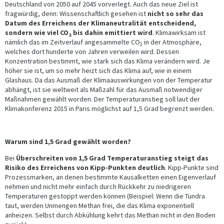
Deutschland von 2050 auf 2045 vorverlegt. Auch das neue Ziel ist
fragwürdig, denn: Wissenschaftlich gesehen ist
nicht so sehr das
Datum des Erreichens der Klimaneutralität entscheidend,
sondern wie viel CO
bis dahin emittiert wird
. Klimawirksam ist
2
nämlich das im Zeitverlauf angesammelte CO
in der Atmosphäre,
2
welches dort hunderte von Jahren verweilen wird. Dessen
Konzentration bestimmt, wie stark sich das Klima verändern wird. Je
höher sie ist, um so mehr heizt sich das Klima auf, wie in einem
Glashaus. Da das Ausmaß der Klimaauswirkungen von der Temperatur
abhängt, ist sie weltweit als Maßzahl für das Ausmaß notwendiger
Maßnahmen gewählt worden. Der Temperaturanstieg soll laut der
Klimakonferenz 2015 in Paris möglichst auf 1,5 Grad begrenzt werden.
Warum sind 1,5 Grad gewählt worden?
Bei
Überschreiten von 1,5 Grad Temperaturanstieg steigt das
Risiko des Erreichens von Kipp-Punkten deutlich
. Kipp-Punkte sind
Prozessmarken, an denen bestimmte Kausalketten einen Eigenverlauf
nehmen und nicht mehr einfach durch Rückkehr zu niedrigeren
Temperaturen gestoppt werden können (Beispiel: Wenn die Tundra
taut, werden Unmengen Methan frei, die das Klima exponentiell
anheizen. Selbst durch Abkühlung kehrt das Methan nicht in den Boden