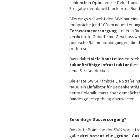
zahlreichen Optionen zur Dekarbonis
Freigabe der aktuell blockierten Bun
Allerdings schwebt den SWK nur eine
entspräche (und 100 km neuer Leitung
Fernwärmeversorgung
– eher in Ri
verdichtete Gebiete mit Geschosswoh
politische Rahmenbedingungen, die d
prüfen sein.
Dass dabei
viele Baustellen
entstehe
zukunftsfähige Infrastruktur
(beso
neue Straßendecken.
Die erste SWK-Prämisse „je Straße nur
NABU ein Einfallstor für Bedenkenträg
heute Polemik, muss aber demnächst 
Bundesgesetzgebung abzuwarten.
Zukünftige Gasversorgung?
Die dritte Prämisse der SWK spricht 
gäbe
drei potentielle „grüne“ Gas