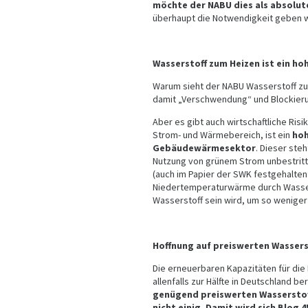
möchte der NABU dies als absolu
überhaupt die Notwendigkeit geben w
Wasserstoff zum Heizen ist ein ho
Warum sieht der NABU Wasserstoff zum 
damit „Verschwendung“ und Blockierun
Aber es gibt auch wirtschaftliche Ris
Strom- und Wärmebereich, ist ein
hoh
Gebäudewärmesektor
. Dieser ste
Nutzung von grünem Strom unbestritte
(auch im Papier der SWK festgehalten:
Niedertemperaturwärme durch Wasse
Wasserstoff sein wird, um so weniger 
Hoffnung auf preiswerten Wassers
Die erneuerbaren Kapazitäten für die
allenfalls zur Hälfte in Deutschland b
genügend preiswerten Wasserstoff
nicht einig. Damit wird sich Blog 