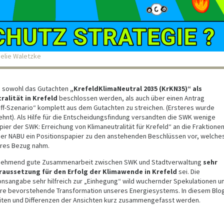
melie Waletzke
te sowohl das Gutachten
„KrefeldKlimaNeutral 2035 (KrKN35)“ als
ralität in Krefeld
beschlossen werden, als auch über einen Antrag
f-Szenario“ komplett aus dem Gutachten zu streichen. (Ersteres wurde
nt). Als Hilfe für die Entscheidungsfindung versandten die SWK wenige
ier der SWK: Erreichung von Klimaneutralität für Krefeld“ an die Fraktionen
der NABU ein Positionspapier zu den anstehenden Beschlüssen vor, welche
eres Bezug nahm.
zunehmend gute Zusammenarbeit zwischen SWK und Stadtverwaltung
sehr
oraussetzung für den Erfolg der Klimawende in Krefeld
sei. Die
onsangabe sehr hilfreich zur „Einhegung“ wild wuchernder Spekulationen u
re bevorstehende Transformation unseres Energiesystems. In diesem Blo
iten und Differenzen der Ansichten kurz zusammengefasst werden.