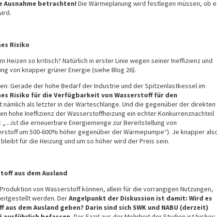
te Ausnahme betrachten!
Die Wärmeplanung wird festlegen müssen, ob e
ird.
hes Risiko
Heizen so kritisch? Natürlich in erster Linie wegen seiner Ineffizienz und
g von knapper grüner Energie (siehe Blog 26).
iken: Gerade der hohe Bedarf der Industrie und der Spitzenlastkessel im
es Risiko für die Verfügbarkeit von Wasserstoff für den
ht nämlich als letzter in der Warteschlange. Und die gegenüber der direkten
n hohe Ineffizienz der Wasserstoffheizung ein echter Konkurrenznachteil
 „....ist die erneuerbare Energiemenge zur Bereitstellung von
rstoff um 500-600% höher gegenüber der Wärmepumpe“). Je knapper als
bleibt für die Heizung und um so höher wird der Preis sein.
toff aus dem Ausland
 Produktion von Wasserstoff können, allein für die vorrangigen Nutzungen,
ereitgestellt werden. Der
Angelpunkt der Diskussion ist damit: Wird es
 aus dem Ausland geben? Darin sind sich SWK und NABU (derzeit)
45 ausführlich befassen.
Das Fazit aus der Mehrheit der Studien ist bisher: