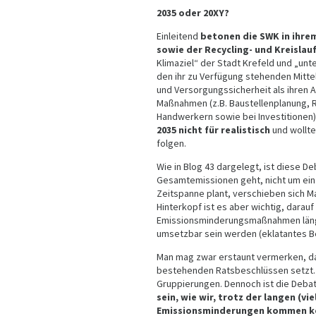
2035 oder 20XY?
Einleitend
betonen die SWK in ihrem
sowie der Recycling- und Kreislau
Klimaziel“ der Stadt Krefeld und „unte
den ihr zu Verfügung stehenden Mittel
und Versorgungssicherheit als ihren A
Maßnahmen (z.B. Baustellenplanung, 
Handwerkern sowie bei Investitionen
2035 nicht für realistisch
und wollte
folgen.
Wie in Blog 43 dargelegt, ist diese De
Gesamtemissionen geht, nicht um ein
Zeitspanne plant, verschieben sich M
Hinterkopf ist es aber wichtig, dara
Emissionsminderungsmaßnahmen länger
umsetzbar sein werden (eklatantes Be
Man mag zwar erstaunt vermerken, das
bestehenden Ratsbeschlüssen setzt. 
Gruppierungen. Dennoch ist die Debat
sein, wie wir, trotz der langen (v
Emissionsminderungen kommen k