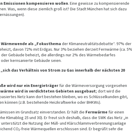
en Emissionen kompensieren wollen
. Eine gewisse zu kompensierende
n. Was, wenn diese ziemlich groß ist? Die Stadt München hat sich dazu
ernässungen).
e
Wärmewende als „Fokusthema
der Klimaneutralitätsdebatte“. 97% der
beheizt, davon 72% mit Erdgas. Nur 3% beziehen derzeit Fernwärme (ca. 5
% der Gebäude beheizt, die allerdings nur 2% des Wärmebedarfes
 oder kernsanierte Gebäude seien.
sich das Verhältnis von Strom zu Gas innerhalb der nächsten 20
aße wird nur ein Energieträger
für die Wärmeversorgung vorgesehen
nwärme wird in verdichteten Gebieten ausgebaut
; dort wird die
gasbasiertes Netz kann dort bestehen bleiben, wo es Schlüsselkunden gibt,
en können (z.B. bestehende Heizkraftwerke oder BHKWs).
rämissen im Grundsatz einverstanden. Er hält die
Fernwärme
für einen
ehe Klimablog 25 und 30). Er freut sich deshalb, dass die SWK das Netz „in
 unterstützt die Nutzung der Müll- und Klärschlammverbrennungsanlage
eichend CO
-freie Wärmequellen erschlossen sind. Er begrüßt sehr die
2