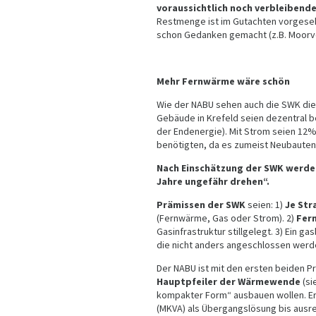
voraussichtlich noch verbleibend
Restmenge ist im Gutachten vorgesehe
schon Gedanken gemacht (z.B. Moorv
Mehr Fernwärme wäre schön
Wie der NABU sehen auch die SWK di
Gebäude in Krefeld seien dezentral 
der Endenergie). Mit Strom seien 12
benötigten, da es zumeist Neubauten
Nach Einschätzung der SWK werde „
Jahre ungefähr drehen“.
Prämissen der SWK
seien: 1)
Je Str
(Fernwärme, Gas oder Strom). 2)
Fer
Gasinfrastruktur stillgelegt. 3) Ein 
die nicht anders angeschlossen werd
Der NABU ist mit den ersten beiden P
Hauptpfeiler der Wärmewende
(si
kompakter Form“ ausbauen wollen. Er
(MKVA) als Übergangslösung bis ausr