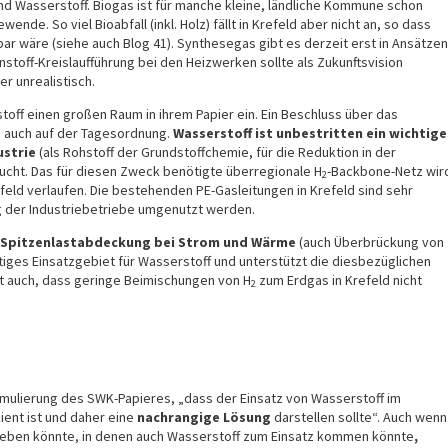
d Wasserstoff. Biogas ist für manche kleine, ländliche Kommune schon
nde. So viel Bioabfall (inkl. Holz) fällt in Krefeld aber nicht an, so dass
kbar wäre (siehe auch Blog 41). Synthesegas gibt es derzeit erst in Ansätzen
nstoff-Kreislaufführung bei den Heizwerken sollte als Zukunftsvision
r unrealistisch.
off einen großen Raum in ihrem Papier ein. Ein Beschluss über das
a auch auf der Tagesordnung.
Wasserstoff
ist unbestritten ein wichtige
ustrie
(als Rohstoff der Grundstoffchemie, für die Reduktion in der
sucht. Das für diesen Zweck benötigte überregionale H
-Backbone-Netz wir
2
feld verlaufen. Die bestehenden PE-Gasleitungen in Krefeld sind sehr
g der Industriebetriebe umgenutzt werden.
Spitzenlastabdeckung bei Strom und Wärme
(auch Überbrückung von
tiges Einsatzgebiet für Wasserstoff und unterstützt die diesbezüglichen
 auch, dass geringe Beimischungen von H
zum Erdgas in Krefeld nicht
2
ormulierung des SWK-Papieres, „dass der Einsatz von Wasserstoff im
ent ist und daher eine
nachrangige Lösung
darstellen sollte“. Auch wenn
e geben könnte, in denen auch Wasserstoff zum Einsatz kommen könnte
,