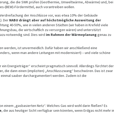
ierung, die die SWK prüfen (Geothermie, Umweltwärme, Abwärme) und, bei
des-(BEW)-Fördermittel, auch vorantreiben wollen.
 Verdreifachung der Anschlüsse vor, was etwa 10% der Gebäude
). Der
NABU drängt aber auf
höchstmögliche Ausweitung der
chtung 40-50%, wie in vielen anderen Städten (wir haben in Krefeld viele
nungsbau, die wirtschaftlich zu versorgen wären) und unterstützt
azu notwendig sind. Dies wird
im Rahmen der Wärmeplanung
genau zu
n werden, ist unvermeidlich. Dafür haben wir anschließend eine
nders, wenn man andere Leitungen mit modernisiert) – und viele schöne
 ein Energieträger“ erscheint pragmatisch sinnvoll. Allerdings fürchtet der
er, die dann einen (impliziten) „Anschlusszwang“ beschwören. Das ist zwar
einmal sauber durchargumentiert werden. Zudem ist die
von einem „gasbasierten Netz“. Welches Gas wird wohl darin fließen? Es
e
, die aus heutiger Sicht verfügbar sein könnten, wenn Erdgas nicht mehr i