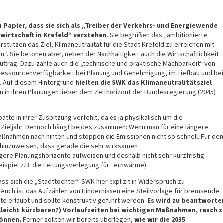
 Papier, dass sie sich als „Treiber der Verkehrs- und Energiewende
fwirtschaft in Krefeld“ verstehen
. Sie begrüßen das „ambitionierte
rstützen das Ziel, Klimaneutralität für die Stadt Krefeld zu erreichen mit
n“. Sie betonen aber, neben der Nachhaltigkeit auch die Wirtschaftlichkeit
uftrag. Dazu zähle auch die „technische und praktische Machbarkeit“ von
Ressourcenverfügbarkeit bei Planung und Genehmigung, im Tiefbau und bei
). Auf diesem Hintergrund
hielten die SWK das Klimaneutralitätsziel
n in ihren Planungen lieber dem Zeithorizont der Bundesregierung (2045)
batte in ihrer Zuspitzung verfehlt, da es ja physikalisch um die
 Zieljahr. Dennoch hängt beides zusammen: Wenn man für eine längere
aßnahmen nach hinten und stoppen die Emissionen nicht so schnell. Für den
uf hinzuweisen, dass gerade die sehr wirksamen
e Planungshorizonte aufweisen und deshalb nicht sehr kurzfristig
ispiel z.B. die Leitungsverlegung für Fernwärme).
s sich die „Stadttochter“ SWK hier explizit in Widerspruch zu
Auch ist das Aufzählen von Hindernissen eine Steilvorlage für bremsende
te erlaubt und sollte konstruktiv geführt werden.
Es wird zu beantworte
ielleicht kürzbaren?) Vorlaufzeiten bei wichtigen Maßnahmen, rasch z
önnen.
Ferner sollten wir bereits überlegen,
wie wir die 2035