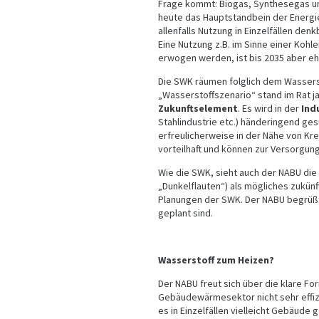
Frage kommt: Biogas, Synthesegas un
heute das Hauptstandbein der Energiewe
allenfalls Nutzung in Einzelfällen den
Eine Nutzung z.B. im Sinne einer Kohle
erwogen werden, ist bis 2035 aber ehe
Die SWK räumen folglich dem Wasserst
„Wasserstoffszenario“ stand im Rat j
Zukunftselement
. Es wird in der
Ind
Stahlindustrie etc.) händeringend ge
erfreulicherweise in der Nähe von Kre
vorteilhaft und können zur Versorgun
Wie die SWK, sieht auch der NABU die
„Dunkelflauten“) als mögliches zukünf
Planungen der SWK. Der NABU begrüßt
geplant sind.
Wasserstoff zum Heizen?
Der NABU freut sich über die klare F
Gebäudewärmesektor nicht sehr effizi
es in Einzelfällen vielleicht Gebäud