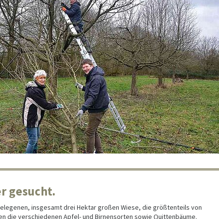
r gesucht.
gelegenen, insgesamt drei Hektar großen Wiese, die größtenteils von
en die verschiedenen Apfel- und Birnensorten sowie Quittenbäume.