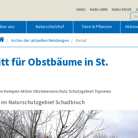
NABU
NABU-NRW
NABU KR/VIE
S
über uns
Naturschutzhof
Tiere & Pflanzen
Aktion
Startseite
Archiv der aktuellen Meldungen
Detail
tt für Obstbäume in St.
pen Kempen Aktion Obstwiesenschutz Schutzgebiet Topnews
im Naturschutzgebiet Schadbruch