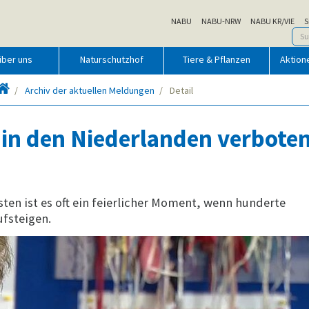
NABU
NABU-NRW
NABU KR/VIE
S
über uns
Naturschutzhof
Tiere & Pflanzen
Aktion
Startseite
Archiv der aktuellen Meldungen
Detail
in den Niederlanden verbote
ten ist es oft ein feierlicher Moment, wenn hunderte
ufsteigen.