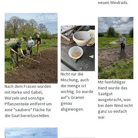
neuen Windrads.
Nicht nur die
Mischung, auch
Mit feinfühliger
die menge ist
Nach dem Fräsen wurden
Hand wurde das
wichtig. So wurde
mit Harke und Gabel,
Saatgut
auf's Gramm
Wurzeln und sonstige
ausgebracht, was
genau
Pflanzenteile entfernt um
bei dem Wind nicht
abgewogen.
eine "saubere" Fläche für
ganz so einfach
die Saat bereitzustellen.
war.