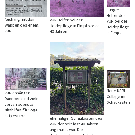
Junger
Helfer des
Aushang mit dem
VUN Helfer bei der
VUN bei der
Wappen des ehem.
Heidepflege in Elmpt vor ca.
Heidepflege
VUN
40 Jahren
in Elmpt
Neue NABU-
VUN Anhänger.
Collage im
Daneben sind viele
Schaukasten
verschiedenste
Nisthilfen für Vögel
aufgestapelt.
ehemaliger Schaukasten des
VUN der seit fast 40 Jahren
ungenutzt war. Die