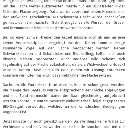
Pflege und Entwicklung dieser Fläche in die Hände des NABU gegeben.
Um die Fläche weiter aufzuwerten, wurde nun ein Blühstreifen in der
Mitte der Fläche angelegt. Dafür wurde zuerst mit einem Kreiselmäher
der Aufwuchs geschnitten. Mit schwerem Gerät wurde anschließen
gefräst, damit im nächsten Schritt möglichst alle Wurzeln der Gräser
und Brennnesseln händisch entfernt werden konnten.
Bei so einer schweißtreibenden Arbeit musste auch ab und an eine
kleine Verschnaufpause eingelegt werden. Dabei konnten einige
spannende Vögel auf der Fläche beobachtet werden. Neben
Schwarzkehlchen und Schafstelze und Bluthänfling, ließen sich auch
diverse Meisen beobachten. Auch anderes Wild scheint sich
regelmäßig auf der Fläche aufzuhalten, da viele Wildwechsel entdeckt
wurden. Neben Hase und Reh (von denen wir Losung entdecken
konnten) vermuten wir auch, dass Rebhühner die Fläche nutzen.
Nachdem alle Wurzeln entfernt wurden, konnte schon gesät werden.
Die Menge des Saatguts wurde entsprechend der Fläche abgewogen
und mit Sand vermischt, damit die Saat gleichmäßig aufgebracht
werden konnte. Es wurde bewusst einheimisches, lokal angepasstes
BIO-Saatgut verwendet, welches an die klimatischen Bedingungen
angepasst ist.
Jetzt musste nur noch gewalzt werden. Da allerdings keine Walze zur
Verfügung stand hieß es wieder, in die Hände spucken, und mit der