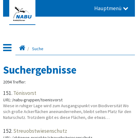
Hauptmenü
Startseite
Suche
Suchergebnisse
2094 Treffer:
151.
Tönisvorst
URL:
/nabu-gruppen/toenisvorst
Wiese in ruhiger Lage wird zum Ausgangspunkt von Biodiversität Wo
sich große Ackerflächen aneinanderreihen, bleibt selten Platz für den
Naturschutz. Trotzdem gibt es diese Flächen, die etwas…
152.
Streuobstwiesenschutz
URL:
/aktionen-projekte/streuobstwiesenschutz