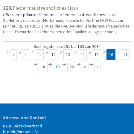
160.
Fledermausfreundliches Haus
URL:
/tiere-pflanzen/fledermaus/fledermausfreundliches-haus
St. Hubert, das erste „Fledermausfreundliche Dorf“ in NRW Kurz zur
Erinnerung, seit 2013 gibt es die NABU-Aktion „Fledermausfreundliches
Haus“. Es wurden Einzelpersonen oder Familien ausgezeichnet,…
Suchergebnisse 151 bis 160 von 2094
«
<
11
12
13
14
15
16
17
18
19
20
>
»
Adresse und Kontakt
NABU Bezirksverband
Krefeld/Viersen e.V.