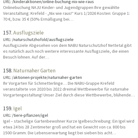
URL:
/kinderaktionen/online-buchung-nix-wie-raus
Onlinebuchung NAJU Kinder- und Jugendgruppen Ihre gewählte
Veranstaltung: Krefeld - „Nix wie raus!“ Kurs 1/2026 Kosten: Gruppe 1:
70 €, bzw. 35 € (50% Ermäßigung bei…
157.
Ausflugsziele
URL:
/naturschutzhofold/ausflugsziele
Ausflugsziele Abgesehen von dem NABU Naturschutzhof Nettetal gibt
es natürlich auch noch weitere interessante Ausflugsziele, die einen
Besuch lohnen. Auf der…
158.
Naturnaher Garten
URL:
/aktionen-projekte/naturnaher-garten
Ihr Vorgarten für Schmetterlinge… Die NABU-Gruppe Krefeld
veranstaltete von 2020 bis 2022 dreimal Wettbewerbe für naturnahe
Vorgartengestaltung! Unser Ziel durch diese Wettbewerbe, blühende…
159.
Igel
URL:
/tiere-pflanzen/igel
Igel – stachelige Gartenbewohner Kurze Igelbeschreibung: Ein Igel wird
etwa 24 bis 28 Zentimeter groß und hat ein Gewicht von ca. 800 bis
1500 Gramm. Die Lebenserwartung liegt bei sieben bis acht…