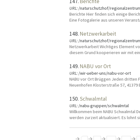
147.
Berichte
URL:
/naturschutzhof/regionalzentru
Berichte Hier finden sich einige Beri
Eine Fotogalerie aus unseren Veransta
148.
Netzwerkarbeit
URL:
/naturschutzhof/regionalzentru
Netzwerkarbeit Wichtiges Element von 
diesem Grund kooperieren wir mit ein
149.
NABU vor Ort
URL:
/wir-ueber-uns/nabu-vor-ort
NABU vor Ort Brüggen Jeden dritten Fr
Neuenhofen Klosterstraße 57, 41379 B
150.
Schwalmtal
URL:
/nabu-gruppen/schwalmtal
Willkommen beim NABU Schwalmtal Der 
werden zurzeit aktualisiert. Es lohnt