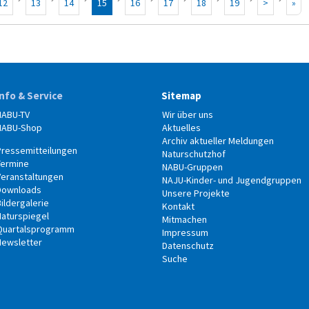
12
13
14
15
16
17
18
19
>
»
Info & Service
Sitemap
NABU-TV
Wir über uns
NABU-Shop
Aktuelles
Archiv aktueller Meldungen
Pressemitteilungen
Naturschutzhof
Termine
NABU-Gruppen
Veranstaltungen
NAJU-Kinder- und Jugendgruppen
Downloads
Unsere Projekte
ildergalerie
Kontakt
Naturspiegel
Mitmachen
Quartalsprogramm
Impressum
Newsletter
Datenschutz
Suche