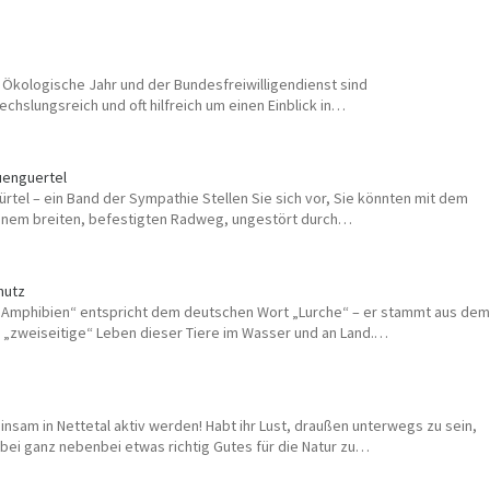
e Ökologische Jahr und der Bundesfreiwilligendienst sind
echslungsreich und oft hilfreich um einen Einblick in…
uenguertel
rtel – ein Band der Sympathie Stellen Sie sich vor, Sie könnten mit dem
 einem breiten, befestigten Radweg, ungestört durch…
hutz
„Amphibien“ entspricht dem deutschen Wort „Lurche“ – er stammt aus dem
s „zweiseitige“ Leben dieser Tiere im Wasser und an Land.…
nsam in Nettetal aktiv werden! Habt ihr Lust, draußen unterwegs zu sein,
ei ganz nebenbei etwas richtig Gutes für die Natur zu…