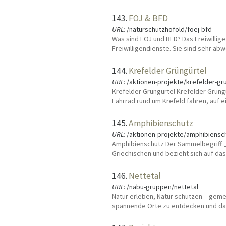
143.
FÖJ & BFD
URL:
/naturschutzhofold/foej-bfd
Was sind FÖJ und BFD? Das Freiwillig
Freiwilligendienste. Sie sind sehr abw
144.
Krefelder Grüngürtel
URL:
/aktionen-projekte/krefelder-gr
Krefelder Grüngürtel Krefelder Grüngü
Fahrrad rund um Krefeld fahren, auf
145.
Amphibienschutz
URL:
/aktionen-projekte/amphibiensc
Amphibienschutz Der Sammelbegriff 
Griechischen und bezieht sich auf da
146.
Nettetal
URL:
/nabu-gruppen/nettetal
Natur erleben, Natur schützen – gemei
spannende Orte zu entdecken und dab