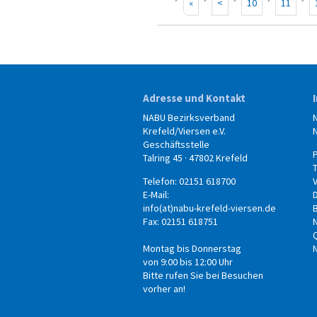
«
<
10
11
Adresse und Kontakt
NABU Bezirksverband
Krefeld/Viersen e.V.
Geschäftsstelle
Talring 45 · 47802 Krefeld
Telefon: 02151 618700
E-Mail:
info(at)nabu-krefeld-viersen.de
B
Fax: 02151 618751
Montag bis Donnerstag
von 9:00 bis 12:00 Uhr
Bitte rufen Sie bei Besuchen
vorher an!