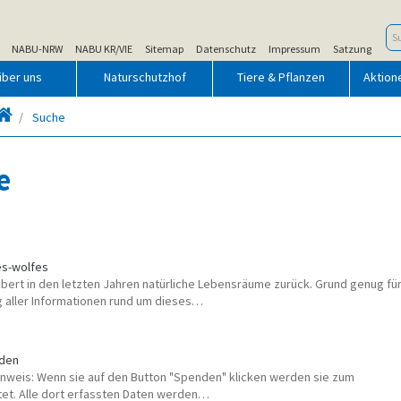
NABU-NRW
NABU KR/VIE
Sitemap
Datenschutz
Impressum
Satzung
über uns
Naturschutzhof
Tiere & Pflanzen
Aktion
Startseite
Suche
e
es-wolfes
bert in den letzten Jahren natürliche Lebensräume zurück. Grund genug fü
 aller Informationen rund um dieses…
nden
inweis: Wenn sie auf den Button "Spenden" klicken werden sie zum
itet. Alle dort erfassten Daten werden…