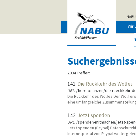
NABU
Wir 
Suchergebniss
2094 Treffer:
141.
Die Rückkehr des Wolfes
URL:
/tiere-pflanzen/die-rueckkehr-d
Die Rückkehr des Wolfes Der Wolf ero
eine umfangreiche Zusammenstellung
142.
Jetzt spenden
URL:
/spenden-mitmachen/jetzt-spe
Jetzt spenden (Paypal) Datenschutzh
Internetportal von Paypal weitergele