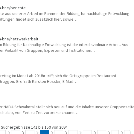
m-bne/berichte
chte aus unserer Arbeit im Rahmen der Bildung für nachhaltige Entwicklung.
ltungen findet sich zusätzlich hier, sowie…
m-bne/netzwerkarbeit
Bildung für Nachhaltige Entwicklung ist die interdisziplinäre Arbeit. Aus
er Vielzahl von Gruppen, Experten und Institutionen…
eitag im Monat ab 20 Uhr trifft sich die Ortsgruppe im Restaurant
rüggen. Grefrath Karsten Hessler, E-Mail …
NABU-Schwalmtal stellt sich neu auf und die Inhalte unserer Gruppenseit
 sich also, von Zeit zu Zeit vorbeizuschauen…
Suchergebnisse 141 bis 150 von 2094