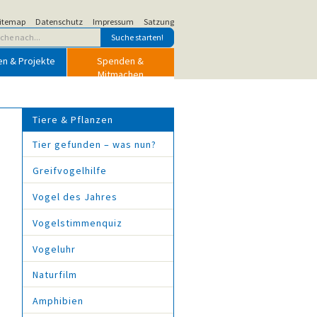
itemap
Datenschutz
Impressum
Satzung
en & Projekte
Spenden &
Mitmachen
Tiere & Pflanzen
Tier gefunden – was nun?
Greifvogelhilfe
Vogel des Jahres
Vogelstimmenquiz
Vogeluhr
Naturfilm
Amphibien