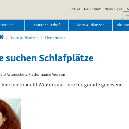
NABU
NABU-NRW
NABU KR/VIE
S
über uns
Naturschutzhof
Tiere & Pflanzen
Aktion
Startseite
Tiere & Pflanzen
Fledermaus
e suchen Schlafplätze
eld Artenschutz Fledermäuse Viersen
Viersen braucht Winterquartiere für gerade genesene